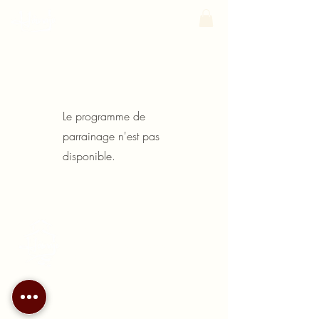
Le programme de
parrainage n'est pas
disponible.
Hômajo
Spécialiste du massage
à domicile dans le Lochois
contact@homajomassage.fr
Dans le Lochois et alentours