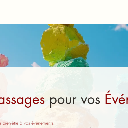
assages
pour vos
Évé
 bien-être à vos événements.