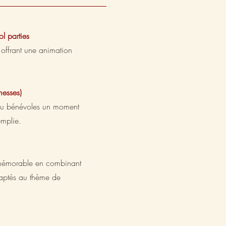
l parties
n offrant une animation
messes)
 ou bénévoles un moment
emplie.
 mémorable en combinant
aptés au thème de