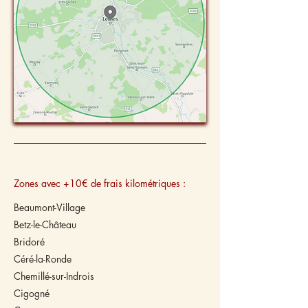
Zones avec +10€ de frais kilométriques :
Beaumont-Village
Betz-le-Château
Bridoré
Céré-la-Ronde
Chemillé-sur-Indrois
Cigogné