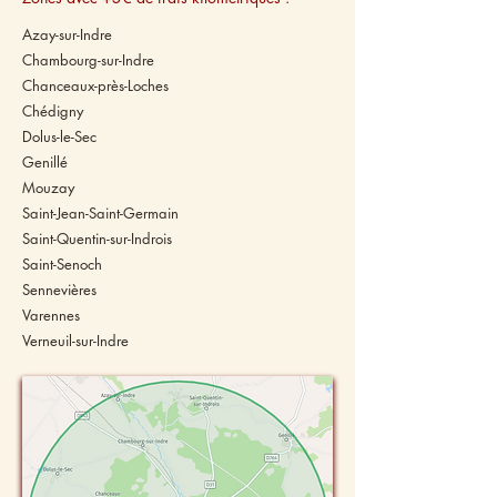
Azay-sur-Indre
​Chambourg-sur-Indre
Chanceaux-près-Loches
Chédigny
Dolus-le-Sec
Genillé
Mouzay
Saint-Jean-Saint-Germain
Saint-Quentin-sur-Indrois
Saint-Senoch
Sennevières
Varennes
Verneuil-sur-Indre