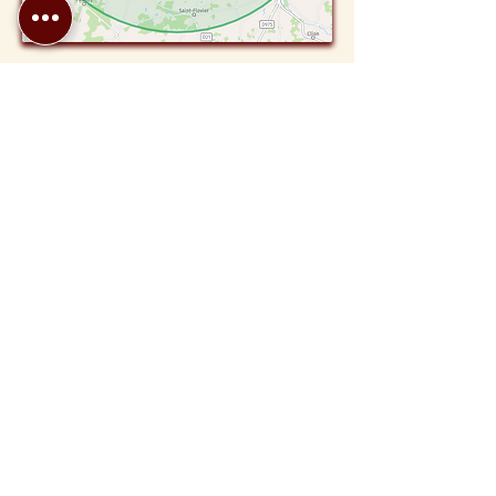
Hors Zones :
Au-delà de ces zones, mes prestations de
service seront dédiées uniquement aux
entreprises et aux événements.
Veuillez me contacter par mail ou par
téléphone.
Massage à domicile
Email
contact@homajomassage.fr