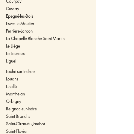
Courçay
Cussay
Epégné-les-Bois
Esves-le-Moutier
Ferrière-Larçon
La Chapelle-Blanche-Saint-Martin
Le Liège
Le Louroux
Ligueil
Loché-sur-Indrois
Louans
Luzillé
Manthelan
Orbigny
Reignac-sur-Indre
Saint-Branchs
Saint-Ciran-du-Jambot
Saint-Flovier